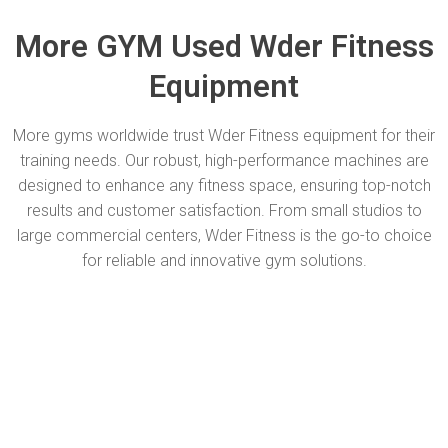
More GYM Used Wder Fitness
Equipment
More gyms worldwide trust Wder Fitness equipment for their
training needs. Our robust, high-performance machines are
designed to enhance any fitness space, ensuring top-notch
results and customer satisfaction. From small studios to
large commercial centers, Wder Fitness is the go-to choice
for reliable and innovative gym solutions.
Apex Fitness 1200 SQM
Bico`s Gym 360 SQM
Manisha Fitness Center 200 SQM
Fit Box Fitness
Lafit fitness 350sqm
Beyond Fitness 1500 SQM
Rocket Gym 800 SQM
Trident Fitness 1000sqm