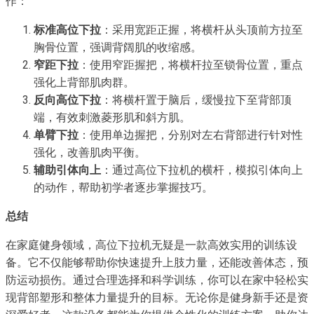
作：
标准高位下拉
：采用宽距正握，将横杆从头顶前方拉至
胸骨位置，强调背阔肌的收缩感。
窄距下拉
：使用窄距握把，将横杆拉至锁骨位置，重点
强化上背部肌肉群。
反向高位下拉
：将横杆置于脑后，缓慢拉下至背部顶
端，有效刺激菱形肌和斜方肌。
单臂下拉
：使用单边握把，分别对左右背部进行针对性
强化，改善肌肉平衡。
辅助引体向上
：通过高位下拉机的横杆，模拟引体向上
的动作，帮助初学者逐步掌握技巧。
总结
在家庭健身领域，高位下拉机无疑是一款高效实用的训练设
备。它不仅能够帮助你快速提升上肢力量，还能改善体态，预
防运动损伤。通过合理选择和科学训练，你可以在家中轻松实
现背部塑形和整体力量提升的目标。无论你是健身新手还是资