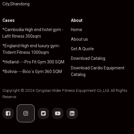
City,Shandong
Cases
About
*Cambodia High end hotel gym -
Home
Lafit fitness 350sqm
About us
*England High end luxury gym-
Get A Quote
Trident Fitness 1000sqm
Download Catalog
*Holland----Pro Fit Gym 300 SQM
Download Cardio Equipment
*Bolivia----Bico`s Gym 360 SQM
Catalog
Copyright © 2024 Qingdao Wder Fitness Equipment Co.,Ltd .All Rights
Reserve