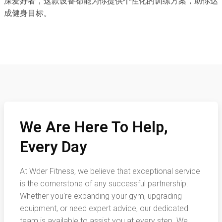
深爱好者，这款设备都能为你提供个性化的训练方案，助你达
成健身目标。
We Are Here To Help,
Every Day
At Wder Fitness, we believe that exceptional service
is the cornerstone of any successful partnership.
Whether you're expanding your gym, upgrading
equipment, or need expert advice, our dedicated
team is available to assist you at every step. We